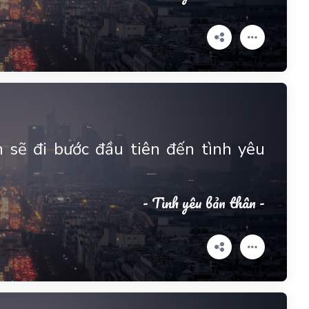
 sẽ đi bước đầu tiên đến tình yêu
- Tình yêu bản thân -