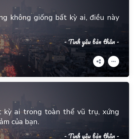
ng không giống bất kỳ ai, điều này
- Tình yêu bản thân -
 kỳ ai trong toàn thể vũ trụ, xứng
cảm của bạn.
- Tình yêu bản thân -