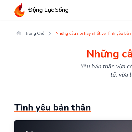
Động Lực Sống
Trang Chủ
Những câu nói hay nhất về Tình yêu bản
Những câ
Yêu bản thân vừa có
tế, vừa
Tình yêu bản thân