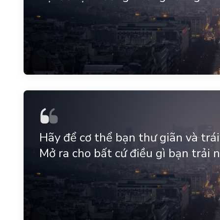
Hãy để cơ thể bạn thư giãn và trá
Mở ra cho bất cứ điều gì bạn trải