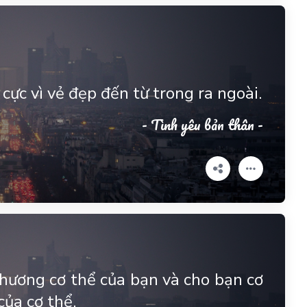
cực vì vẻ đẹp đến từ trong ra ngoài.
- Tình yêu bản thân -
thương cơ thể của bạn và cho bạn cơ
ủa cơ thể.