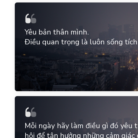
Yêu bản thân mình.
Điều quan trọng là luôn sống tích 
Mỗi ngày hãy làm điều gì đó yêu 
hội để tận hưởng những cảm giác c