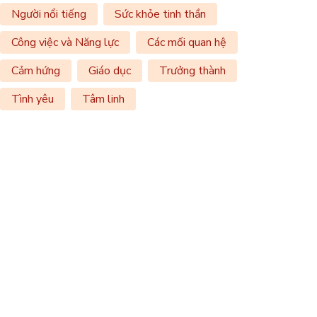
Người nổi tiếng
Sức khỏe tinh thần
Công việc và Năng lực
Các mối quan hệ
Cảm hứng
Giáo dục
Trưởng thành
Tình yêu
Tâm linh