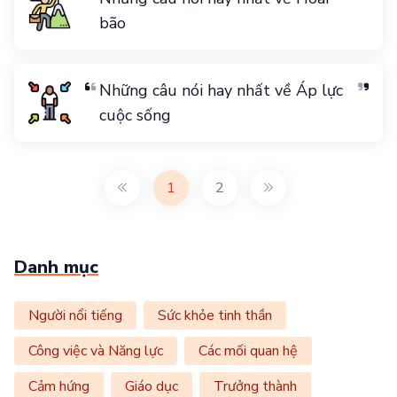
bão
Những câu nói hay nhất về Áp lực
cuộc sống
1
2
Danh mục
Người nổi tiếng
Sức khỏe tinh thần
Công việc và Năng lực
Các mối quan hệ
Cảm hứng
Giáo dục
Trưởng thành