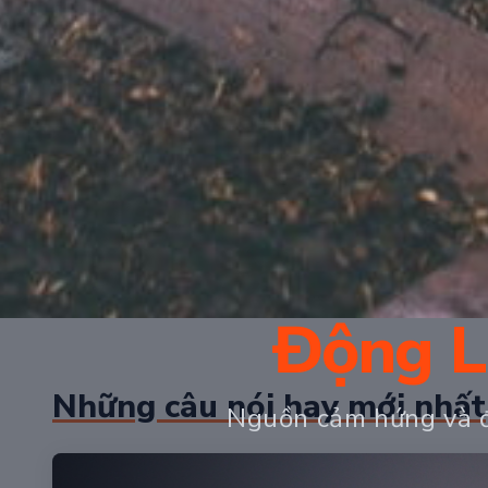
Động L
Những câu nói hay mới nhất
Nguồn cảm hứng và đ