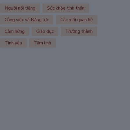
Người nổi tiếng
Sức khỏe tinh thần
Công việc và Năng lực
Các mối quan hệ
Cảm hứng
Giáo dục
Trưởng thành
Tình yêu
Tâm linh