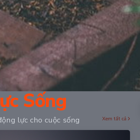
ực Sống
ộng lực cho cuộc sống
Xem tất cả