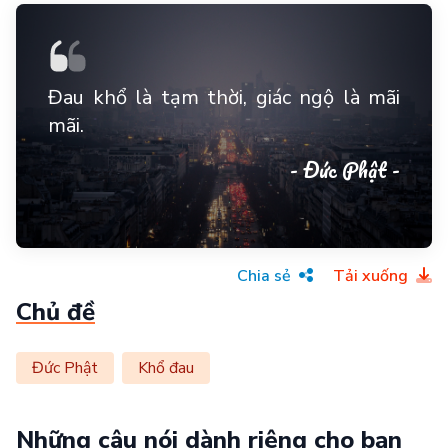
Đau khổ là tạm thời, giác ngộ là mãi
mãi.
- Đức Phật -
Chia sẻ
Tải xuống
Chủ đề
Đức Phật
Khổ đau
Những câu nói dành riêng cho bạn