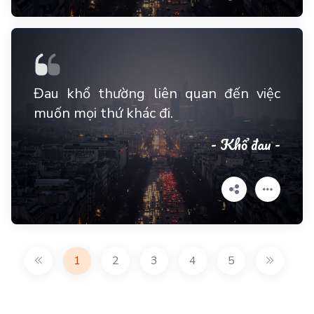
Đau khổ thường liên quan đến việc
muốn mọi thứ khác đi.
- Khổ đau -
1
2
3
4
5