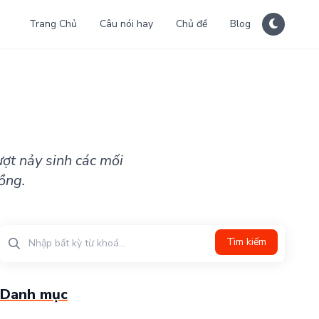
Trang Chủ
Câu nói hay
Chủ đề
Blog
ượt nảy sinh các mối
ồng.
Tìm kiếm
Danh mục