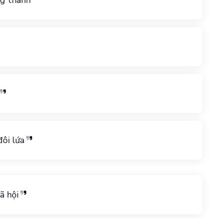
ng thành
ôi lứa
ã hội