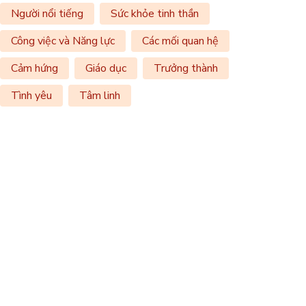
Người nổi tiếng
Sức khỏe tinh thần
Công việc và Năng lực
Các mối quan hệ
Cảm hứng
Giáo dục
Trưởng thành
Tình yêu
Tâm linh