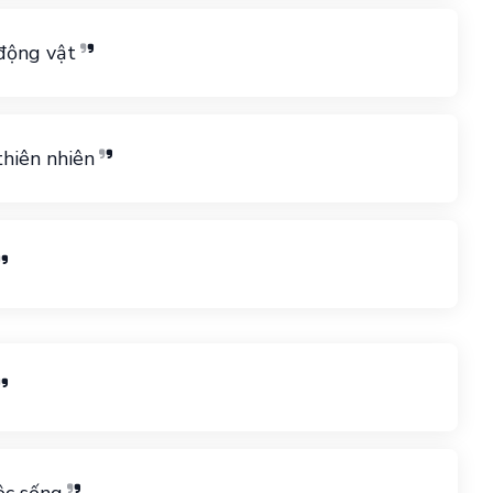
động vật
thiên nhiên