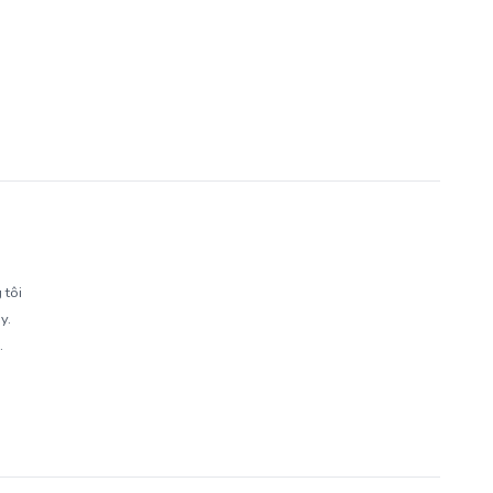
 tôi
y.
.