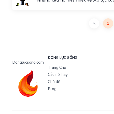
Những câu nói hay nhất về Áp lực cu
1
ĐỘNG LỰC SỐNG
Donglucsong.com
Trang Chủ
Câu nói hay
Chủ đề
Blog