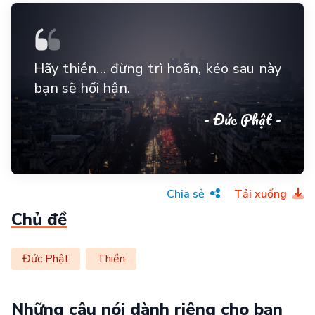
Hãy thiền… đừng trì hoãn, kẻo sau này
bạn sẽ hối hận.
- Đức Phật -
Chia sẻ
Tải xuống
Chủ đề
Đức Phật
Thiền
Những câu nói dành riêng cho bạn