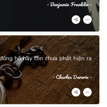
- Benjamin Franklin -
đồng hồ hãy còn chưa phát hiện ra
- Charles Darwin -