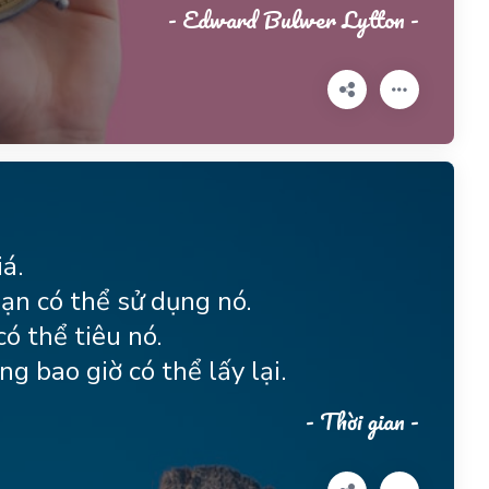
- Edward Bulwer Lytton -
á.
ạn có thể sử dụng nó.
ó thể tiêu nó.
g bao giờ có thể lấy lại.
- Thời gian -