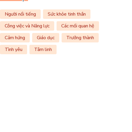
Người nổi tiếng
Sức khỏe tinh thần
Công việc và Năng lực
Các mối quan hệ
Cảm hứng
Giáo dục
Trưởng thành
Tình yêu
Tâm linh