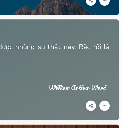
ược những sự thật này: Rắc rối là
- William Arthur Ward -