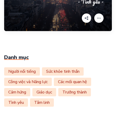
- Tình yêu -
Danh mục
Người nổi tiếng
Sức khỏe tinh thần
Công việc và Năng lực
Các mối quan hệ
Cảm hứng
Giáo dục
Trưởng thành
Tình yêu
Tâm linh