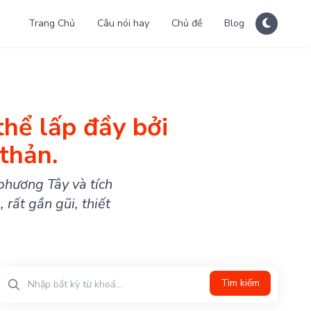
Trang Chủ
Câu nói hay
Chủ đề
Blog
hể lấp đầy bởi
thản.
phương Tây và tích
ất gần gũi, thiết
Tìm kiếm