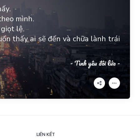
hấy.
 theo mình.
giọt lệ.
uốn thấy ai sẽ đến và chữa lành trái
- Tình yêu đôi lứa -
LIÊN KẾT