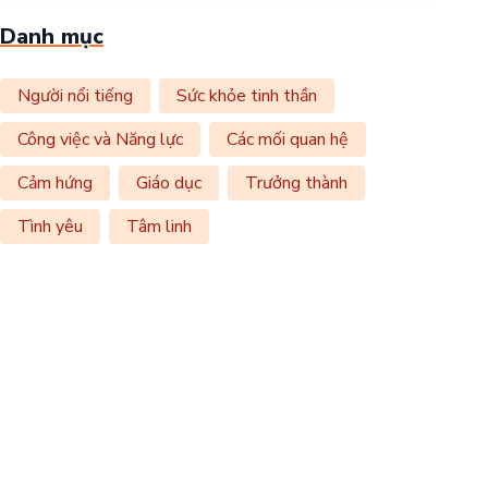
Danh mục
Người nổi tiếng
Sức khỏe tinh thần
Công việc và Năng lực
Các mối quan hệ
Cảm hứng
Giáo dục
Trưởng thành
Tình yêu
Tâm linh