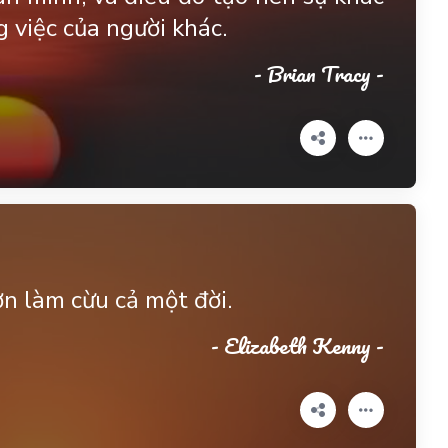
g việc của người khác.
- Brian Tracy -
n làm cừu cả một đời.
- Elizabeth Kenny -