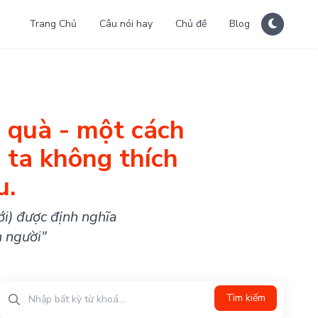
Trang Chủ
Câu nói hay
Chủ đề
Blog
 quà - một cách
 ta không thích
u.
ới) được định nghĩa
n người"
Tìm kiếm