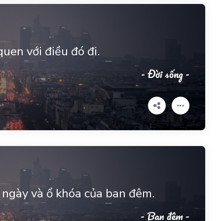
uen với điều đó đi.
- Đời sống -
n ngày và ổ khóa của ban đêm.
- Ban đêm -