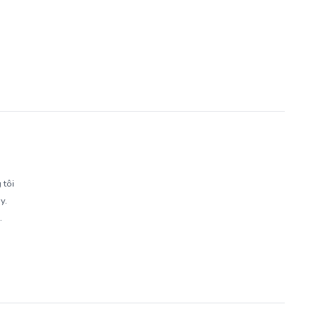
 tôi
y.
.