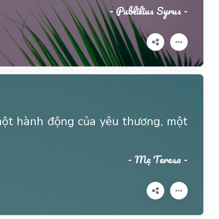
- Publilius Syrus -
à một hành động của yêu thương, một
- Mẹ Teresa -