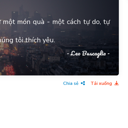
 một món quà - một cách tự do, tự
úng tôi thích yêu.
- Leo Buscaglia -
Chia sẻ
Tải xuống