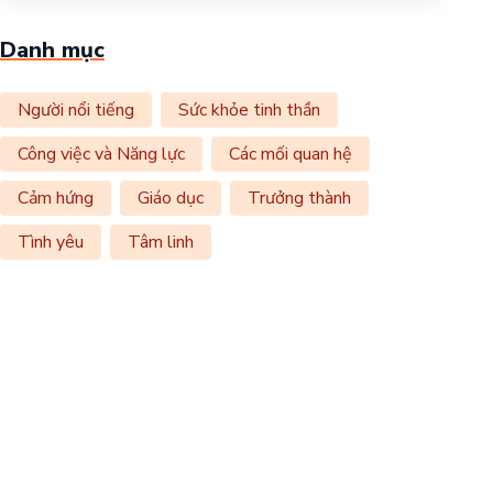
Danh mục
Người nổi tiếng
Sức khỏe tinh thần
Công việc và Năng lực
Các mối quan hệ
Cảm hứng
Giáo dục
Trưởng thành
Tình yêu
Tâm linh