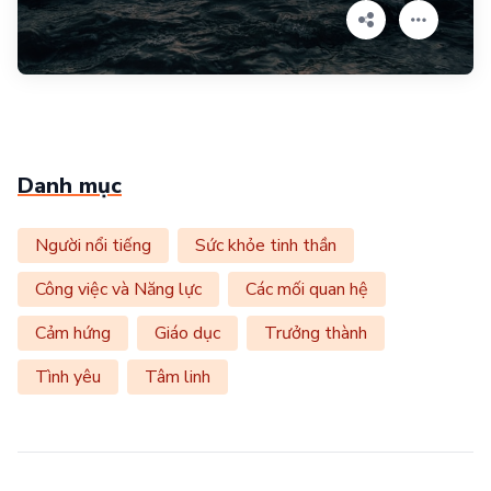
Danh mục
Người nổi tiếng
Sức khỏe tinh thần
Công việc và Năng lực
Các mối quan hệ
Cảm hứng
Giáo dục
Trưởng thành
Tình yêu
Tâm linh