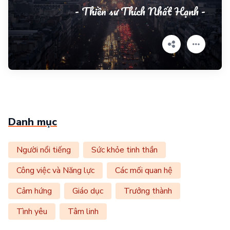
- Thiền sư Thích Nhất Hạnh -
Danh mục
Người nổi tiếng
Sức khỏe tinh thần
Công việc và Năng lực
Các mối quan hệ
Cảm hứng
Giáo dục
Trưởng thành
Tình yêu
Tâm linh