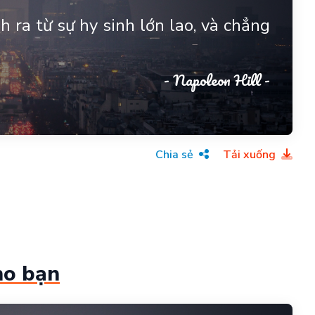
 ra từ sự hy sinh lớn lao, và chẳng
- Napoleon Hill -
Chia sẻ
Tải xuống
ho bạn