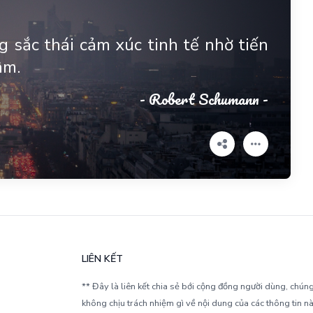
 sắc thái cảm xúc tinh tế nhờ tiến
âm.
- Robert Schumann -
LIÊN KẾT
** Đây là liên kết chia sẻ bới cộng đồng người dùng, chúng
không chịu trách nhiệm gì về nội dung của các thông tin nà