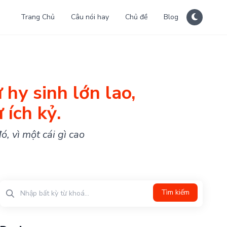
Trang Chủ
Câu nói hay
Chủ đề
Blog
 hy sinh lớn lao,
 ích kỷ.
ó, vì một cái gì cao
Tìm kiếm