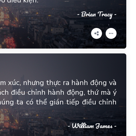
ô điều kiện.
- Brian Tracy -
m xúc, nhưng thực ra hành động và
ách điều chỉnh hành động, thứ mà ý
chúng ta có thể gián tiếp điều chỉnh
- William James -