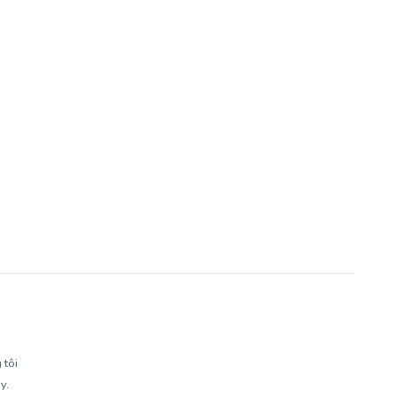
 tôi
y.