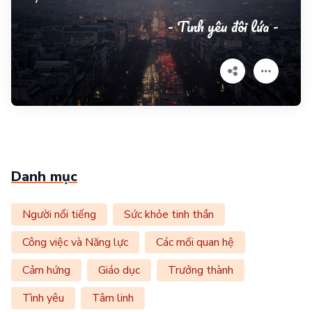
- Tình yêu đôi lứa -
Danh mục
Người nổi tiếng
Sức khỏe tinh thần
Công việc và Năng lực
Các mối quan hệ
Cảm hứng
Giáo dục
Trưởng thành
Tình yêu
Tâm linh