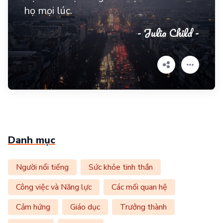
họ mọi lúc.
- Julia Child -
Danh mục
Người nổi tiếng
Sức khỏe tinh thần
Công việc và Năng lực
Các mối quan hệ
Cảm hứng
Giáo dục
Trưởng thành