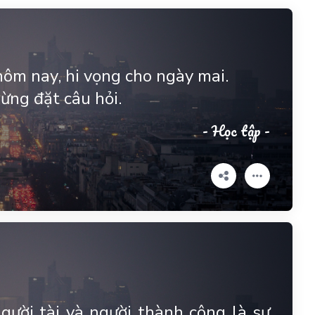
ôm nay, hi vọng cho ngày mai.
ừng đặt câu hỏi.
- Học tập -
gười tài và người thành công là sự