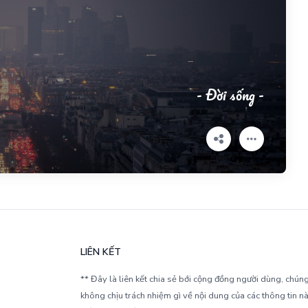
- Đời sống -
LIÊN KẾT
** Đây là liên kết chia sẻ bới cộng đồng người dùng, chúng
không chịu trách nhiệm gì về nội dung của các thông tin nà