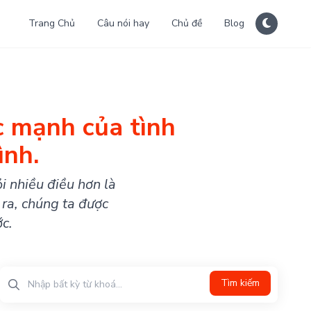
Trang Chủ
Câu nói hay
Chủ đề
Blog
c mạnh của tình
ình.
i nhiều điều hơn là
 ra, chúng ta được
ớc.
Tìm kiếm