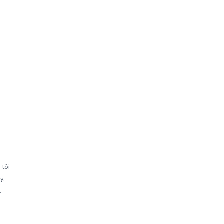
 tôi
y.
.