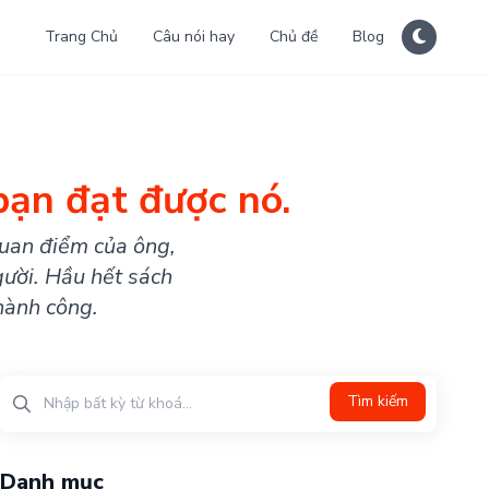
Trang Chủ
Câu nói hay
Chủ đề
Blog
bạn đạt được nó.
quan điểm của ông,
gười. Hầu hết sách
hành công.
Tìm kiếm
Danh mục