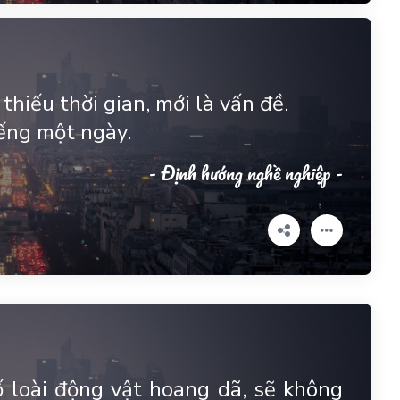
hiếu thời gian, mới là vấn đề.
iếng một ngày.
- Định hướng nghề nghiệp -
ố loài động vật hoang dã, sẽ không