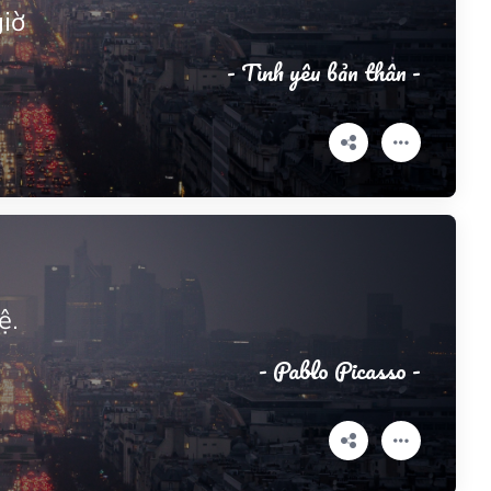
iờ
- Tình yêu bản thân -
ệ.
- Pablo Picasso -