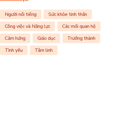
Người nổi tiếng
Sức khỏe tinh thần
Công việc và Năng lực
Các mối quan hệ
Cảm hứng
Giáo dục
Trưởng thành
Tình yêu
Tâm linh