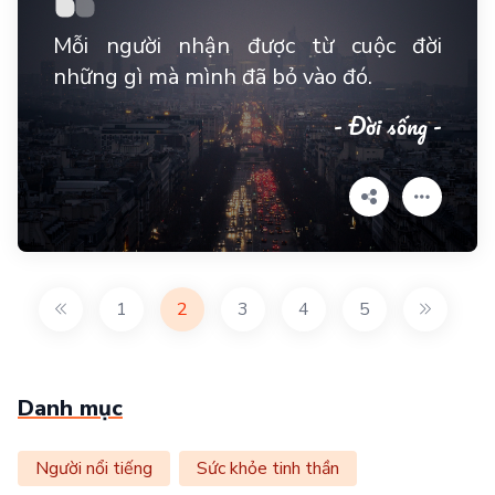
Mỗi người nhận được từ cuộc đời
những gì mà mình đã bỏ vào đó.
- Đời sống -
1
2
3
4
5
Danh mục
Người nổi tiếng
Sức khỏe tinh thần