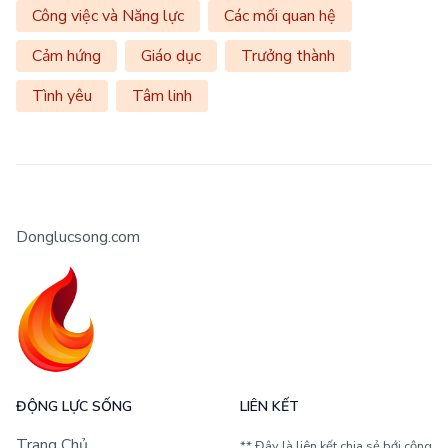
Công việc và Năng lực
Các mối quan hệ
Cảm hứng
Giáo dục
Trưởng thành
Tình yêu
Tâm linh
Donglucsong.com
ĐỘNG LỰC SỐNG
LIÊN KẾT
Trang Chủ
** Đây là liên kết chia sẻ bới cộng