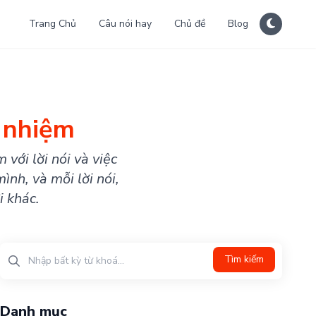
Trang Chủ
Câu nói hay
Chủ đề
Blog
 nhiệm
với lời nói và việc
ình, và mỗi lời nói,
i khác.
Tìm kiếm
Danh mục