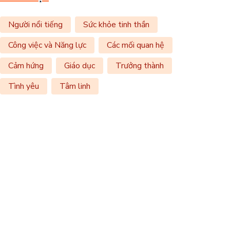
Người nổi tiếng
Sức khỏe tinh thần
Công việc và Năng lực
Các mối quan hệ
Cảm hứng
Giáo dục
Trưởng thành
Tình yêu
Tâm linh