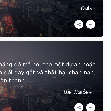
- Osho -
ả năng đổ mồ hôi cho một dự án hoặc
 đối gay gắt và thất bại chán nản,
oàn thành.
- Ann Landers -