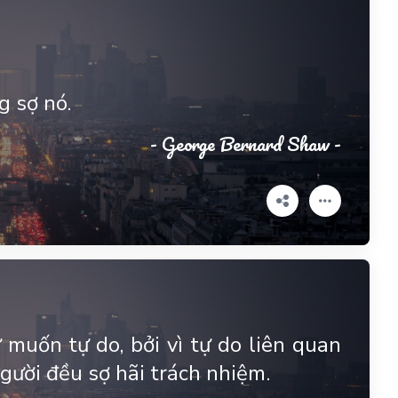
g sợ nó.
- George Bernard Shaw -
muốn tự do, bởi vì tự do liên quan
gười đều sợ hãi trách nhiệm.