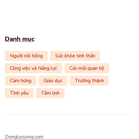
Danh mục
Người nổi tiếng
Sức khỏe tinh thần
Công việc và Năng lực
Các mối quan hệ
Cảm hứng
Giáo dục
Trưởng thành
Tình yêu
Tâm linh
Donglucsong.com