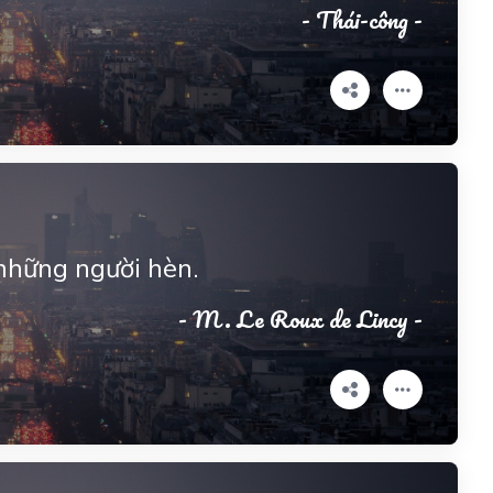
- Thái-công -
những người hèn.
- M. Le Roux de Lincy -