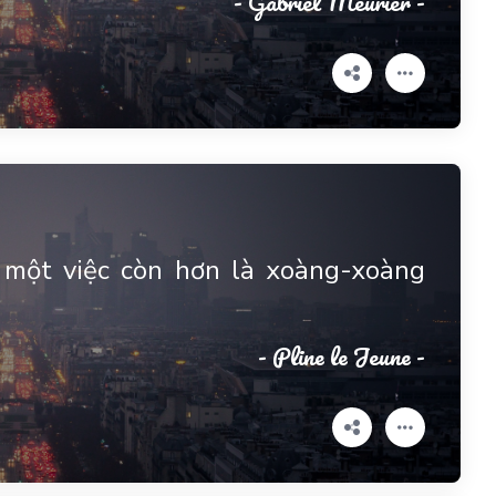
- Gabriel Meurier -
 một việc còn hơn là xoàng-xoàng
- Pline le Jeune -