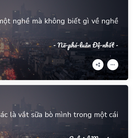
một nghề mà không biết gì về nghề
- Nã-phá-luân Đệ-nhất -
ác là vắt sữa bò mình trong một cái