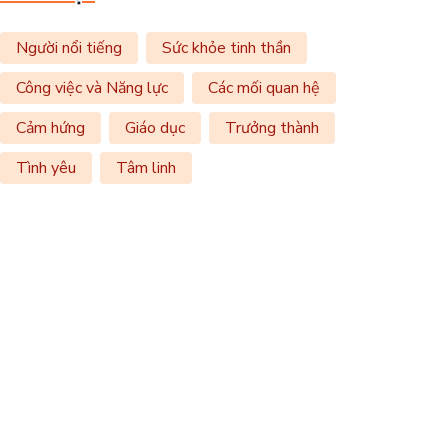
Người nổi tiếng
Sức khỏe tinh thần
Công việc và Năng lực
Các mối quan hệ
Cảm hứng
Giáo dục
Trưởng thành
Tình yêu
Tâm linh