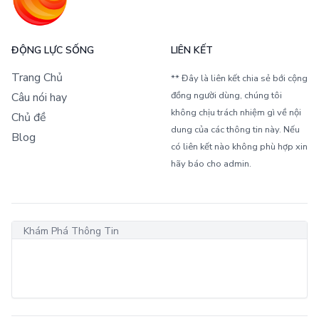
ĐỘNG LỰC SỐNG
LIÊN KẾT
Trang Chủ
** Đây là liên kết chia sẻ bới cộng
đồng người dùng, chúng tôi
Câu nói hay
không chịu trách nhiệm gì về nội
Chủ đề
dung của các thông tin này. Nếu
Blog
có liên kết nào không phù hợp xin
hãy báo cho admin.
Khám Phá Thông Tin