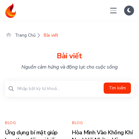
Trang Chủ
Bài viết
Bài viết
Nguồn cảm hứng và động lực cho cuộc sống
Tìm kiếm
BLOG
BLOG
Ứng dụng bí mật giúp
Hòa Mình Vào Không Khí