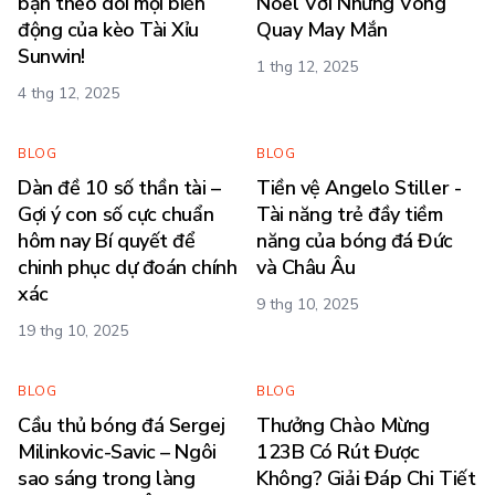
bạn theo dõi mọi biến
Noel Với Những Vòng
động của kèo Tài Xỉu
Quay May Mắn
Sunwin!
1 thg 12, 2025
4 thg 12, 2025
BLOG
BLOG
Dàn đề 10 số thần tài –
Tiền vệ Angelo Stiller -
Gợi ý con số cực chuẩn
Tài năng trẻ đầy tiềm
hôm nay Bí quyết để
năng của bóng đá Đức
chinh phục dự đoán chính
và Châu Âu
xác
9 thg 10, 2025
19 thg 10, 2025
BLOG
BLOG
Cầu thủ bóng đá Sergej
Thưởng Chào Mừng
Milinkovic-Savic – Ngôi
123B Có Rút Được
sao sáng trong làng
Không? Giải Đáp Chi Tiết