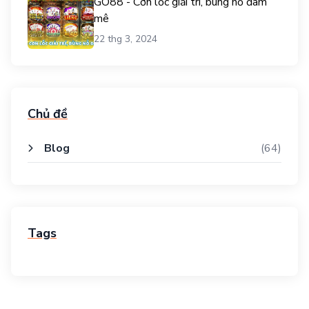
GO88 - Cơn lốc giải trí, bùng nổ đam
mê
22 thg 3, 2024
Chủ đề
Blog
(64)
Tags