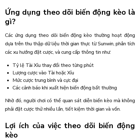
Ứng dụng theo dõi biến động kèo là
gì?
Các ứng dụng theo dõi biến động kèo thường hoạt động
dựa trên thu thập dữ liệu thời gian thực từ Sunwin, phân tích
các xu hướng đặt cược, và cung cấp thông tin như:
Tỷ lệ Tài Xỉu thay đổi theo từng phút
Lượng cược vào Tài hoặc Xỉu
Mức cược trung bình và cực đại
Các cảnh báo khi xuất hiện biến động bất thường
Nhờ đó, người chơi có thể quan sát diễn biến kèo mà không
phải đặt cược thử nhiều lần, tiết kiệm thời gian và vốn.
Lợi ích của việc theo dõi biến động
kèo