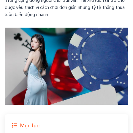
Trong cộng đồng người chơi Sunwin, Tài Xỉu luôn là trò chơi
được yêu thích vì cách chơi đơn giản nhưng tỷ lệ thắng thua
luôn biến động nhanh.
Mục lục: