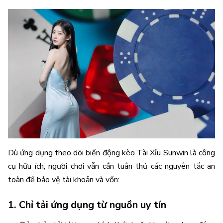
Dù ứng dụng theo dõi biến động kèo Tài Xỉu Sunwin là công
cụ hữu ích, người chơi vẫn cần tuân thủ các nguyên tắc an
toàn để bảo vệ tài khoản và vốn:
1. Chỉ tải ứng dụng từ nguồn uy tín