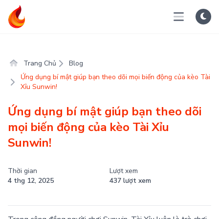
Trang Chủ
Blog
Ứng dụng bí mật giúp bạn theo dõi mọi biến động của kèo Tài
Xỉu Sunwin!
Ứng dụng bí mật giúp bạn theo dõi
mọi biến động của kèo Tài Xỉu
Sunwin!
Thời gian
Lượt xem
4 thg 12, 2025
437 lượt xem