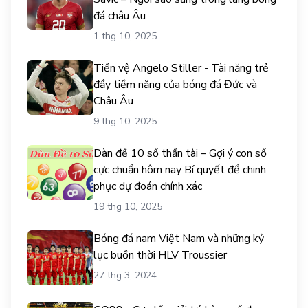
đá châu Âu
1 thg 10, 2025
Tiền vệ Angelo Stiller - Tài năng trẻ
đầy tiềm năng của bóng đá Đức và
Châu Âu
9 thg 10, 2025
Dàn đề 10 số thần tài – Gợi ý con số
cực chuẩn hôm nay Bí quyết để chinh
phục dự đoán chính xác
19 thg 10, 2025
Bóng đá nam Việt Nam và những kỷ
lục buồn thời HLV Troussier
27 thg 3, 2024