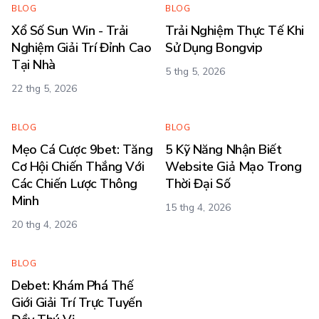
BLOG
BLOG
Xổ Số Sun Win - Trải
Trải Nghiệm Thực Tế Khi
Nghiệm Giải Trí Đỉnh Cao
Sử Dụng Bongvip
Tại Nhà
5 thg 5, 2026
22 thg 5, 2026
BLOG
BLOG
Mẹo Cá Cược 9bet: Tăng
5 Kỹ Năng Nhận Biết
Cơ Hội Chiến Thắng Với
Website Giả Mạo Trong
Các Chiến Lược Thông
Thời Đại Số
Minh
15 thg 4, 2026
20 thg 4, 2026
BLOG
Debet: Khám Phá Thế
Giới Giải Trí Trực Tuyến