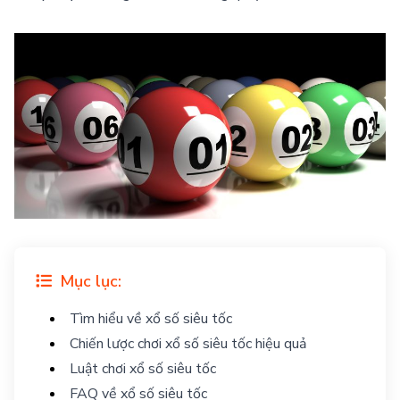
Mục lục:
Tìm hiểu về xổ số siêu tốc
Chiến lược chơi xổ số siêu tốc hiệu quả
Luật chơi xổ số siêu tốc
FAQ về xổ số siêu tốc