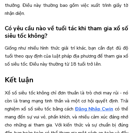
thưởng. Điều này thường bao gồm việc xuất trình giấy tờ
nhận diện.
Có yêu cầu nào về tuổi tác khi tham gia xổ số
siêu tốc không?
Giống như nhiều hình thức giải trí khác, bạn cần đạt đủ độ
tuổi theo quy định của luật pháp địa phương để tham gia xổ
số siêu tốc. Điều này thường từ 18 tuổi trở lên.
Kết luận
Xổ số siêu tốc không chỉ đơn thuần là trò chơi may rủi - nó
còn là trang mạng tinh thần và một cơ hội quyết định. Trải
nghiệm xổ số siêu tốc bằng cách
Đăng Nhập Cwin
có thể
mang đến sự vui vẻ, phấn khích, và nhiều cảm xúc đáng nhớ
cho những ai tham gia. Với kiến thức và sự chuẩn bị đúng