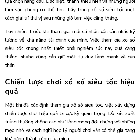
lựa chọn hàng đầu. Đặc biệt, thanh thiếu niên và những người
làm văn phòng có thể tìm thấy trong xổ số siêu tốc một
cách giải trí thú vị sau những giờ làm việc căng thẳng.
Tuy nhiên, trước khi tham gia, mỗi cá nhân cần cân nhắc kỹ
lưỡng về khả năng tài chính của mình. Việc tham gia xổ số
siêu tốc không nhất thiết phải nghiêm túc hay quá căng
thẳng, nhưng cũng cần giữ một tư duy lành mạnh và cẩn
thận.
Chiến lược chơi xổ số siêu tốc hiệu
quả
Một khi đã xác định tham gia xổ số siêu tốc, việc xây dựng
chiến lược chơi hiệu quả là cực kỳ quan trọng. Dù xác suất
trúng thưởng không cao như lòng mong đợi, nhưng với những
mẹo nhỏ và cách nghĩ hợp lý, người chơi vẫn có thể gia tăng
khả năng thành công của mình.