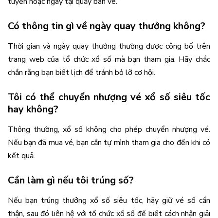
tuyến hoặc ngay tại quầy bán vé.
Có thông tin gì về ngày quay thưởng không?
Thời gian và ngày quay thưởng thường được công bố trên
trang web của tổ chức xổ số mà bạn tham gia. Hãy chắc
chắn rằng bạn biết lịch để tránh bỏ lỡ cơ hội.
Tôi có thể chuyển nhượng vé xổ số siêu tốc
hay không?
Thông thường, xổ số không cho phép chuyển nhượng vé.
Nếu bạn đã mua vé, bạn cần tự mình tham gia cho đến khi có
kết quả.
Cần làm gì nếu tôi trúng số?
Nếu bạn trúng thưởng xổ số siêu tốc, hãy giữ vé số cẩn
thận, sau đó liên hệ với tổ chức xổ số để biết cách nhận giải