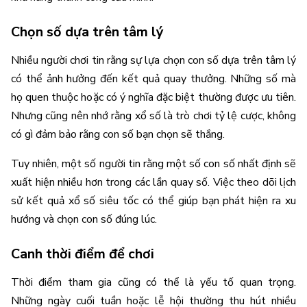
Chọn số dựa trên tâm lý
Nhiều người chơi tin rằng sự lựa chọn con số dựa trên tâm lý
có thể ảnh hưởng đến kết quả quay thưởng. Những số mà
họ quen thuộc hoặc có ý nghĩa đặc biệt thường được ưu tiên.
Nhưng cũng nên nhớ rằng xổ số là trò chơi tỷ lệ cược, không
có gì đảm bảo rằng con số bạn chọn sẽ thắng.
Tuy nhiên, một số người tin rằng một số con số nhất định sẽ
xuất hiện nhiều hơn trong các lần quay số. Việc theo dõi lịch
sử kết quả xổ số siêu tốc có thể giúp bạn phát hiện ra xu
hướng và chọn con số đúng lúc.
Canh thời điểm để chơi
Thời điểm tham gia cũng có thể là yếu tố quan trọng.
Những ngày cuối tuần hoặc lễ hội thường thu hút nhiều