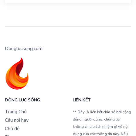
Donglucsong.com
ĐỘNG LỰC SỐNG
LIÊN KẾT
Trang Chủ
** Đây là liên kết chia sẻ bới cộng
đồng người dùng, chúng tôi
Câu nói hay
không chịu trách nhiệm gì về nội
Chủ đề
dung của các thông tin này. Nếu