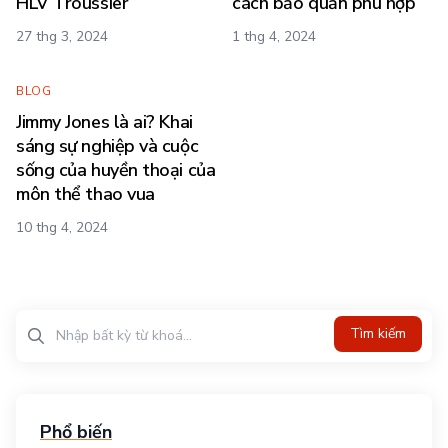
HLV Troussier
cách bảo quản phù hợp
27 thg 3, 2024
1 thg 4, 2024
BLOG
Jimmy Jones là ai? Khai
sáng sự nghiệp và cuộc
sống của huyền thoại của
môn thể thao vua
10 thg 4, 2024
Tìm kiếm?>
Tìm kiếm
Phổ biến