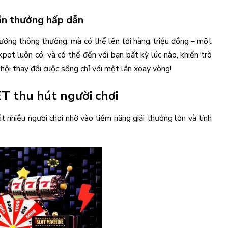
hần thưởng hấp dẫn
hưởng thông thường, mà có thể lên tới hàng triệu đồng – một
kpot luôn có, và có thể đến với bạn bất kỳ lúc nào, khiến trò
 hội thay đổi cuộc sống chỉ với một lần xoay vòng!
T thu hút người chơi
t nhiều người chơi nhờ vào tiềm năng giải thưởng lớn và tính