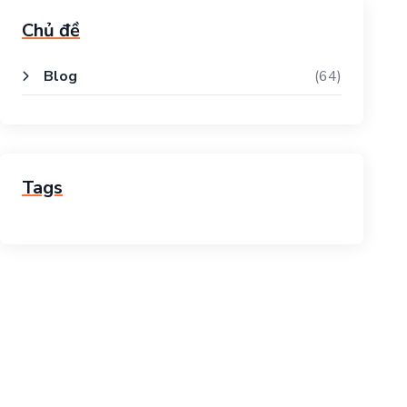
Chủ đề
Blog
(64)
Tags