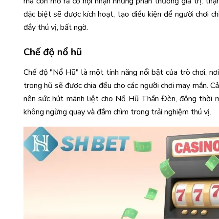
mà còn mở ra cơ hội nhận những phần thưởng giá trị, thậm
đặc biệt sẽ được kích hoạt, tạo điều kiện để người chơi c
đầy thú vị, bất ngờ.
Chế độ nổ hũ
Chế độ "Nổ Hũ" là một tính năng nổi bật của trò chơi, nơ
trong hũ sẽ được chia đều cho các người chơi may mắn. Cảm
nên sức hút mãnh liệt cho Nổ Hũ Thần Đèn, đồng thời ma
không ngừng quay và đắm chìm trong trải nghiệm thú vị.