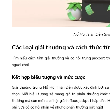
Nổ Hũ Thần Đèn SHBE
Các loại giải thưởng và cách thức t
Tìm hiểu cách tính giải thưởng và cơ hội trúng jackpot 
người chơi.
Kết hợp biểu tượng và mức cược
Giải thưởng trong Nổ Hũ Thần Đèn được xác định bởi sự 
chọn. Mỗi biểu tượng sẽ mang giá trị phần thưởng khác n
thưởng mà còn mở ra cơ hội giành được jackpot hấp dẫn. 
phí, vừa có cơ hội nhận về những phần thưởng bất ngờ!