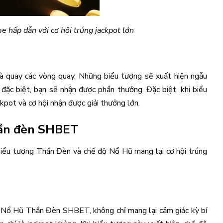
hấp dẫn với cơ hội trúng jackpot lớn
và quay các vòng quay. Những biểu tượng sẽ xuất hiện ngẫu
đặc biệt, bạn sẽ nhận được phần thưởng. Đặc biệt, khi biểu
kpot và cơ hội nhận được giải thưởng lớn.
thần đèn SHBET
iểu tượng Thần Đèn và chế độ Nổ Hũ mang lại cơ hội trúng
ơi Nổ Hũ Thần Đèn SHBET, không chỉ mang lại cảm giác kỳ bí