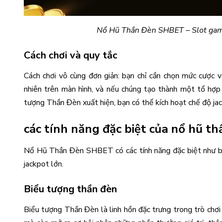
Nổ Hũ Thần Đèn SHBET – Slot game 
Cách chơi và quy tắc
Cách chơi vô cùng đơn giản: bạn chỉ cần chọn mức cược 
nhiên trên màn hình, và nếu chúng tạo thành một tổ hợp 
tượng Thần Đèn xuất hiện, bạn có thể kích hoạt chế độ jac
các tính năng đặc biệt của nổ hũ 
Nổ Hũ Thần Đèn SHBET có các tính năng đặc biệt như b
jackpot lớn.
Biểu tượng thần đèn
Biểu tượng Thần Đèn là linh hồn đặc trưng trong trò ch