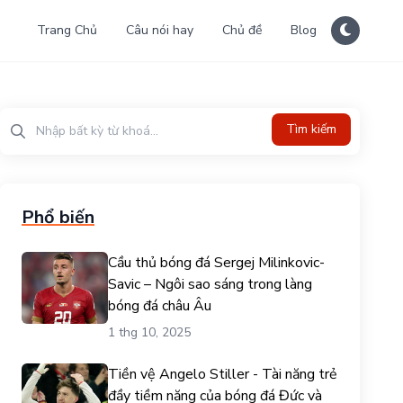
Trang Chủ
Câu nói hay
Chủ đề
Blog
Tìm kiếm?>
Tìm kiếm
Phổ biến
Cầu thủ bóng đá Sergej Milinkovic-
Savic – Ngôi sao sáng trong làng
bóng đá châu Âu
1 thg 10, 2025
Tiền vệ Angelo Stiller - Tài năng trẻ
đầy tiềm năng của bóng đá Đức và