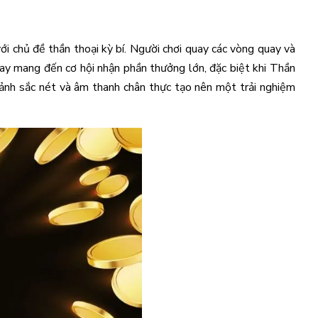
 chủ đề thần thoại kỳ bí. Người chơi quay các vòng quay và
uay mang đến cơ hội nhận phần thưởng lớn, đặc biệt khi Thần
h ảnh sắc nét và âm thanh chân thực tạo nên một trải nghiệm