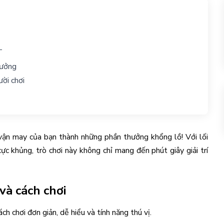
T
hưởng
ời chơi
 vận may của bạn thành những phần thưởng khổng lồ! Với lối
ực khủng, trò chơi này không chỉ mang đến phút giây giải trí
và cách chơi
h chơi đơn giản, dễ hiểu và tính năng thú vị.