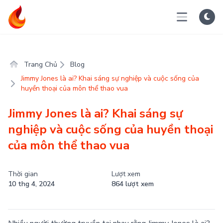
Trang Chủ
Blog
Jimmy Jones là ai? Khai sáng sự nghiệp và cuộc sống của
huyền thoại của môn thể thao vua
Jimmy Jones là ai? Khai sáng sự
nghiệp và cuộc sống của huyền thoại
của môn thể thao vua
Thời gian
Lượt xem
10 thg 4, 2024
864 lượt xem