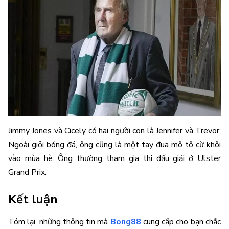
Jimmy Jones và Cicely có hai người con là Jennifer và Trevor.
Ngoài giỏi bóng đá, ông cũng là một tay đua mô tô cừ khôi
vào mùa hè. Ông thường tham gia thi đấu giải ở Ulster
Grand Prix.
Kết luận
Tóm lại, những thông tin mà
Bong88
cung cấp cho bạn chắc